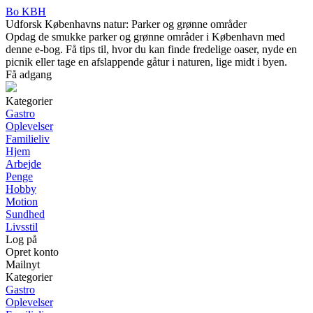
Bo KBH
Udforsk Københavns natur: Parker og grønne områder
Opdag de smukke parker og grønne områder i København med
denne e-bog. Få tips til, hvor du kan finde fredelige oaser, nyde en
picnik eller tage en afslappende gåtur i naturen, lige midt i byen.
Få adgang
Kategorier
Gastro
Oplevelser
Familieliv
Hjem
Arbejde
Penge
Hobby
Motion
Sundhed
Livsstil
Log på
Opret konto
Mailnyt
Kategorier
Gastro
Oplevelser