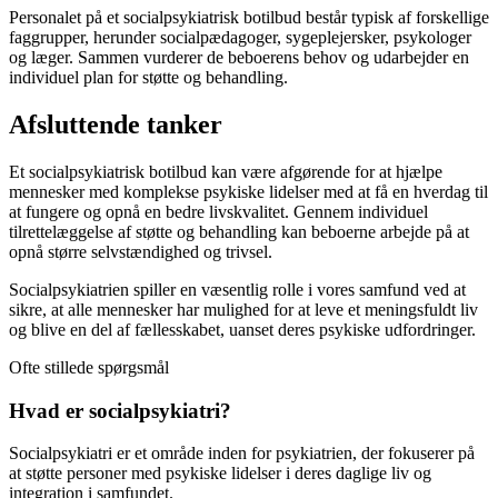
Personalet på et socialpsykiatrisk botilbud består typisk af forskellige
faggrupper, herunder socialpædagoger, sygeplejersker, psykologer
og læger. Sammen vurderer de beboerens behov og udarbejder en
individuel plan for støtte og behandling.
Afsluttende tanker
Et socialpsykiatrisk botilbud kan være afgørende for at hjælpe
mennesker med komplekse psykiske lidelser med at få en hverdag til
at fungere og opnå en bedre livskvalitet. Gennem individuel
tilrettelæggelse af støtte og behandling kan beboerne arbejde på at
opnå større selvstændighed og trivsel.
Socialpsykiatrien spiller en væsentlig rolle i vores samfund ved at
sikre, at alle mennesker har mulighed for at leve et meningsfuldt liv
og blive en del af fællesskabet, uanset deres psykiske udfordringer.
Ofte stillede spørgsmål
Hvad er socialpsykiatri?
Socialpsykiatri er et område inden for psykiatrien, der fokuserer på
at støtte personer med psykiske lidelser i deres daglige liv og
integration i samfundet.