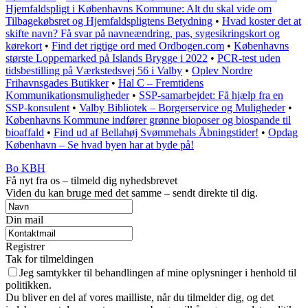
Hjemfaldspligt i Københavns Kommune: Alt du skal vide om
Tilbagekøbsret og Hjemfaldspligtens Betydning
•
Hvad koster det at
skifte navn? Få svar på navneændring, pas, sygesikringskort og
kørekort
•
Find det rigtige ord med Ordbogen.com
•
Københavns
største Loppemarked på Islands Brygge i 2022
•
PCR-test uden
tidsbestilling på Værkstedsvej 56 i Valby
•
Oplev Nordre
Frihavnsgades Butikker
•
Hal C – Fremtidens
Kommunikationsmuligheder
•
SSP-samarbejdet: Få hjælp fra en
SSP-konsulent
•
Valby Bibliotek – Borgerservice og Muligheder
•
Københavns Kommune indfører grønne bioposer og biospande til
bioaffald
•
Find ud af Bellahøj Svømmehals Åbningstider!
•
Opdag
København – Se hvad byen har at byde på!
Bo KBH
Få nyt fra os – tilmeld dig nyhedsbrevet
Viden du kan bruge med det samme – sendt direkte til dig.
Din mail
Registrer
Tak for tilmeldingen
Jeg samtykker til behandlingen af mine oplysninger i henhold til
politikken.
Du bliver en del af vores mailliste, når du tilmelder dig, og det