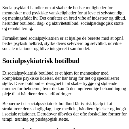
Socialpsykiatri handler om at skabe de bedste muligheder for
mennesker med psykiske vanskeligheder for at leve et selvstændigt
og meningsfuldt liv. Det omfatter en bred vifte af indsatser og tilbud,
herunder botilbud, dag- og aktivitetstilbud, socialpædagogisk støtte
og rehabilitering.
Formålet med socialpsykiatrien er at hjælpe de berørte med at opnå
bedre psykisk helbred, styrke deres selvværd og selvtillid, udvikle
sociale relationer og blive integreret i samfundet.
Socialpsykiatrisk botilbud
Et socialpsykiatrisk botilbud er et hjem for mennesker med
komplekse psykiske lidelser, der har brug for tæt og specialiseret
støtte. Disse botilbud er designet til at skabe trygge og støttende
rammer for beboerne, hvor de kan få den nødvendige behandling og
pleje til at håndtere deres udfordringer.
Beboerne i et socialpsykiatrisk botilbud får typisk hjælp til at
strukturere deres dagligdag, tage medicin, håndtere følelser og indgå
i sociale relationer. Derudover tilbydes der ofte forskellige former for
terapi, træning og pædagogisk støtte.