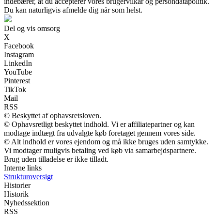
indebærer, at du accepterer vores brugervilkår og persondatapolitik.
Du kan naturligvis afmelde dig når som helst.
Del og vis omsorg
X
Facebook
Instagram
LinkedIn
YouTube
Pinterest
TikTok
Mail
RSS
© Beskyttet af ophavsretsloven.
© Ophavsretligt beskyttet indhold. Vi er affiliatepartner og kan
modtage indtægt fra udvalgte køb foretaget gennem vores side.
© Alt indhold er vores ejendom og må ikke bruges uden samtykke.
Vi modtager muligvis betaling ved køb via samarbejdspartnere.
Brug uden tilladelse er ikke tilladt.
Interne links
Strukturoversigt
Historier
Historik
Nyhedssektion
RSS