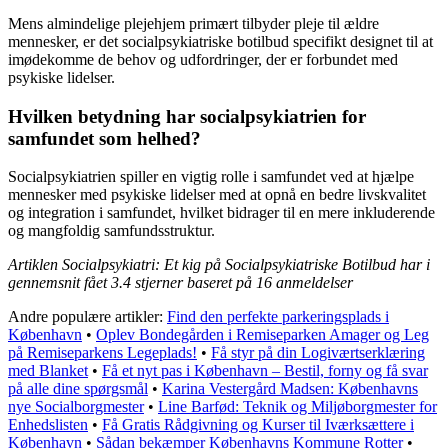
Mens almindelige plejehjem primært tilbyder pleje til ældre
mennesker, er det socialpsykiatriske botilbud specifikt designet til at
imødekomme de behov og udfordringer, der er forbundet med
psykiske lidelser.
Hvilken betydning har socialpsykiatrien for
samfundet som helhed?
Socialpsykiatrien spiller en vigtig rolle i samfundet ved at hjælpe
mennesker med psykiske lidelser med at opnå en bedre livskvalitet
og integration i samfundet, hvilket bidrager til en mere inkluderende
og mangfoldig samfundsstruktur.
Artiklen Socialpsykiatri: Et kig på Socialpsykiatriske Botilbud har i
gennemsnit fået
3.4
stjerner baseret på
16
anmeldelser
Andre populære artikler:
Find den perfekte parkeringsplads i
København
•
Oplev Bondegården i Remiseparken Amager og Leg
på Remiseparkens Legeplads!
•
Få styr på din Logiværtserklæring
med Blanket
•
Få et nyt pas i København – Bestil, forny og få svar
på alle dine spørgsmål
•
Karina Vestergård Madsen: Københavns
nye Socialborgmester
•
Line Barfød: Teknik og Miljøborgmester for
Enhedslisten
•
Få Gratis Rådgivning og Kurser til Iværksættere i
København
•
Sådan bekæmper Københavns Kommune Rotter
•