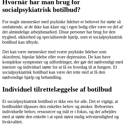
Hvornår har man brug for
socialpsykiatrisk botilbud?
For nogle mennesker med psykiske lidelser er behovet for støtte så
omfattende, at de ikke kan klare sig i egen bolig eller være en del af
det almindelige arbejdsmarked. Disse personer har brug for den
tryghed, sikkerhed og specialiserede hjælp, som et socialpsykiatrisk
botilbud kan tilbyde.
Det kan være mennesker med svære psykiske lidelser som
skizofreni, bipolar lidelse eller svær depression. De kan have
komplekse symptomer og udfordringer, der gør det nødvendigt med
intensiv og individuel støtte for at få en hverdag til at fungere. Et
socialpsykiatrisk botilbud kan være det rette sted at få den
nødvendige hjælp og behandling.
Individuel tilrettelæggelse af botilbud
Et socialpsykiatrisk botilbud er ikke ens for alle. Det er vigtigt, at
botilbuddet tilpasses den enkeltes behov og ønsker. Beboernes
individuelle behov, ressourcer og mål er i fokus, og der arbejdes
med at støtte den enkelte i at opnå størst mulig selvstændighed og
livskvalitet.