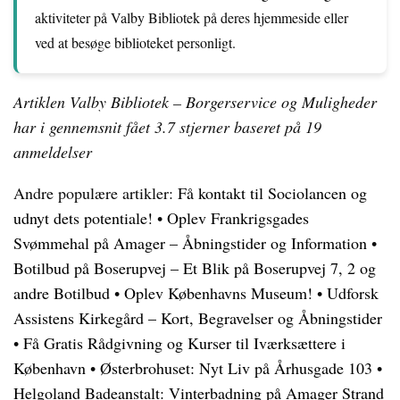
aktiviteter på Valby Bibliotek på deres hjemmeside eller
ved at besøge biblioteket personligt.
Artiklen Valby Bibliotek – Borgerservice og Muligheder
har i gennemsnit fået
3.7
stjerner baseret på
19
anmeldelser
Andre populære artikler:
Få kontakt til Sociolancen og
udnyt dets potentiale!
•
Oplev Frankrigsgades
Svømmehal på Amager – Åbningstider og Information
•
Botilbud på Boserupvej – Et Blik på Boserupvej 7, 2 og
andre Botilbud
•
Oplev Københavns Museum!
•
Udforsk
Assistens Kirkegård – Kort, Begravelser og Åbningstider
•
Få Gratis Rådgivning og Kurser til Iværksættere i
København
•
Østerbrohuset: Nyt Liv på Århusgade 103
•
Helgoland Badeanstalt: Vinterbadning på Amager Strand