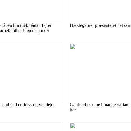
r åben himmel: Sådan fejrer
Hæklegarner præsenteret i et sam
rnefamilier i byens parker
crubs til en frisk og velplejet
Garderobeskabe i mange variante
her