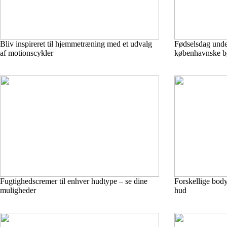
Bliv inspireret til hjemmetræning med et udvalg
Fødselsdag unde
af motionscykler
københavnske bø
Fugtighedscremer til enhver hudtype – se dine
Forskellige bodys
muligheder
hud