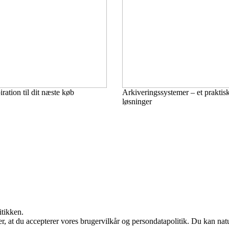
ration til dit næste køb
Arkiveringssystemer – et praktis
løsninger
itikken.
rer, at du accepterer vores brugervilkår og persondatapolitik. Du kan nat