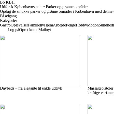
Bo KBH
Udforsk Københavns natur: Parker og grønne områder
Opdag de smukke parker og grønne områder i København med denne e-bog. 
Få adgang
Kategorier
Gastro
Oplevelser
Familieliv
Hjem
Arbejde
Penge
Hobby
Motion
Sundhed
Log på
Opret konto
Mailnyt
Daybeds – fra elegante til enkle udtryk
Massagepistoler 
kraftige variante