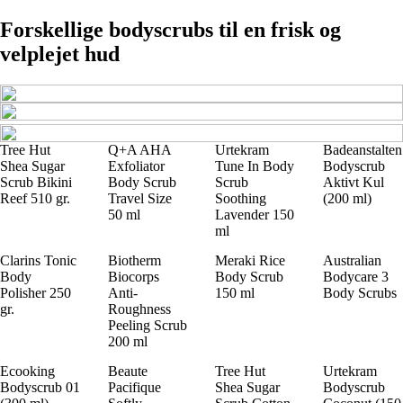
Forskellige bodyscrubs til en frisk og
velplejet hud
Tree Hut
Q+A AHA
Urtekram
Badeanstalten
Shea Sugar
Exfoliator
Tune In Body
Bodyscrub
Scrub Bikini
Body Scrub
Scrub
Aktivt Kul
Reef 510 gr.
Travel Size
Soothing
(200 ml)
50 ml
Lavender 150
ml
Clarins Tonic
Biotherm
Meraki Rice
Australian
Body
Biocorps
Body Scrub
Bodycare 3
Polisher 250
Anti-
150 ml
Body Scrubs
gr.
Roughness
Peeling Scrub
200 ml
Ecooking
Beaute
Tree Hut
Urtekram
Bodyscrub 01
Pacifique
Shea Sugar
Bodyscrub