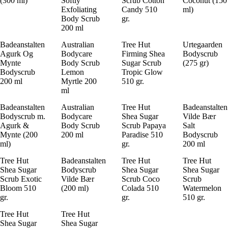
(300 ml)
Softly
Scrub Cotton
Coconut (150
Exfoliating
Candy 510
ml)
Body Scrub
gr.
200 ml
Badeanstalten
Australian
Tree Hut
Urtegaarden
Agurk Og
Bodycare
Firming Shea
Bodyscrub
Mynte
Body Scrub
Sugar Scrub
(275 gr)
Bodyscrub
Lemon
Tropic Glow
200 ml
Myrtle 200
510 gr.
ml
Badeanstalten
Australian
Tree Hut
Badeanstalten
Bodyscrub m.
Bodycare
Shea Sugar
Vilde Bær
Agurk &
Body Scrub
Scrub Papaya
Salt
Mynte (200
200 ml
Paradise 510
Bodyscrub
ml)
gr.
200 ml
Tree Hut
Badeanstalten
Tree Hut
Tree Hut
Shea Sugar
Bodyscrub
Shea Sugar
Shea Sugar
Scrub Exotic
Vilde Bær
Scrub Coco
Scrub
Bloom 510
(200 ml)
Colada 510
Watermelon
gr.
gr.
510 gr.
Tree Hut
Tree Hut
Shea Sugar
Shea Sugar