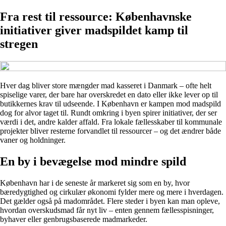
Fra rest til ressource: Københavnske
initiativer giver madspildet kamp til
stregen
Hver dag bliver store mængder mad kasseret i Danmark – ofte helt
spiselige varer, der bare har overskredet en dato eller ikke lever op til
butikkernes krav til udseende. I København er kampen mod madspild
dog for alvor taget til. Rundt omkring i byen spirer initiativer, der ser
værdi i det, andre kalder affald. Fra lokale fællesskaber til kommunale
projekter bliver resterne forvandlet til ressourcer – og det ændrer både
vaner og holdninger.
En by i bevægelse mod mindre spild
København har i de seneste år markeret sig som en by, hvor
bæredygtighed og cirkulær økonomi fylder mere og mere i hverdagen.
Det gælder også på madområdet. Flere steder i byen kan man opleve,
hvordan overskudsmad får nyt liv – enten gennem fællesspisninger,
byhaver eller genbrugsbaserede madmarkeder.