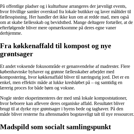
På offentlige pladser og i kulturhuse arrangeres der jævnligt events,
hvor frivillige samler overskud fra lokale butikker og laver måltider til
fællesspisning. Her handler det ikke kun om at redde mad, men også
om at skabe fællesskab og bevidsthed. Mange deltagere fortæller, at de
efterfølgende bliver mere opmærksomme på deres egne vaner
derhjemme.
Fra køkkenaffald til kompost og nye
grøntsager
Et andet voksende fokusområde er genanvendelse af madrester. Flere
københavnske byhaver og grønne fællesskaber arbejder med
kompostering, hvor køkkenaffald bliver til næringsrig jord. Det er en
enkel, men effektiv måde at lukke kredsløbet på – og samtidig en
lærerig proces for både børn og voksne.
Nogle steder eksperimenteres der med små lokale kompoststationer,
hvor beboere kan aflevere deres organiske affald. Resultatet bliver
brugt til at dyrke nye grøntsager i byens bede og taghaver. På den
måde bliver resterne fra aftensmaden bogstaveligt talt til nye ressourcer.
Madspild som socialt samlingspunkt