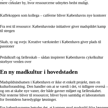
mere cirkulær by, hvor ressourcerne udnyttes bedst muligt.
Kaffekoppen som kollega – caféerne bliver Københavns nye kontorer
Fra rest til ressource: Københavnske initiativer giver madspildet kamp
til stregen
Skab, sy og svejs: Kreative værksteder i København giver plads til
passioner
Pedalkraft og fællesskab – sådan inspirerer Københavns cykelkultur
storbyer verden over
En ny madkultur i hovedstaden
Madspildsindsatsen i København er ikke et enkelt projekt, men en
kulturforandring. Den handler om at se værdi i det, vi tidligere overså –
og om at skabe nye vaner, der både gavner miljøet og fællesskabet.
Når resterne bliver til ressourcer, bliver byen samtidig et laboratorium
for fremtidens bæredygtige løsninger.
For københavnerne betyder det, at kampen mod madspild ikke længere