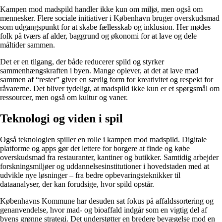
Kampen mod madspild handler ikke kun om miljø, men også om
mennesker. Flere sociale initiativer i København bruger overskudsmad
som udgangspunkt for at skabe fællesskab og inklusion. Her mødes
folk på tværs af alder, baggrund og økonomi for at lave og dele
måltider sammen.
Det er en tilgang, der både reducerer spild og styrker
sammenhængskraften i byen. Mange oplever, at det at lave mad
sammen af “rester” giver en særlig form for kreativitet og respekt for
råvarerne. Det bliver tydeligt, at madspild ikke kun er et spørgsmål om
ressourcer, men også om kultur og vaner.
Teknologi og viden i spil
Også teknologien spiller en rolle i kampen mod madspild. Digitale
platforme og apps gør det lettere for borgere at finde og købe
overskudsmad fra restauranter, kantiner og butikker. Samtidig arbejder
forskningsmiljøer og uddannelsesinstitutioner i hovedstaden med at
udvikle nye løsninger – fra bedre opbevaringsteknikker til
dataanalyser, der kan forudsige, hvor spild opstår.
Københavns Kommune har desuden sat fokus på affaldssortering og
genanvendelse, hvor mad- og bioaffald indgår som en vigtig del af
byens grønne strategi. Det understøtter en bredere bevægelse mod en