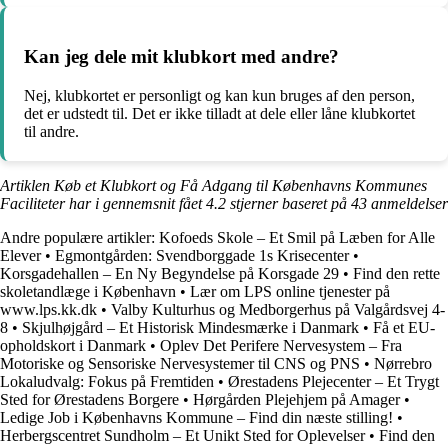
Kan jeg dele mit klubkort med andre?
Nej, klubkortet er personligt og kan kun bruges af den person,
det er udstedt til. Det er ikke tilladt at dele eller låne klubkortet
til andre.
Artiklen Køb et Klubkort og Få Adgang til Københavns Kommunes
Faciliteter har i gennemsnit fået
4.2
stjerner baseret på
43
anmeldelser
Andre populære artikler:
Kofoeds Skole – Et Smil på Læben for Alle
Elever
•
Egmontgården: Svendborggade 1s Krisecenter
•
Korsgadehallen – En Ny Begyndelse på Korsgade 29
•
Find den rette
skoletandlæge i København
•
Lær om LPS online tjenester på
www.lps.kk.dk
•
Valby Kulturhus og Medborgerhus på Valgårdsvej 4-
8
•
Skjulhøjgård – Et Historisk Mindesmærke i Danmark
•
Få et EU-
opholdskort i Danmark
•
Oplev Det Perifere Nervesystem – Fra
Motoriske og Sensoriske Nervesystemer til CNS og PNS
•
Nørrebro
Lokaludvalg: Fokus på Fremtiden
•
Ørestadens Plejecenter – Et Trygt
Sted for Ørestadens Borgere
•
Hørgården Plejehjem på Amager
•
Ledige Job i Københavns Kommune – Find din næste stilling!
•
Herbergscentret Sundholm – Et Unikt Sted for Oplevelser
•
Find den