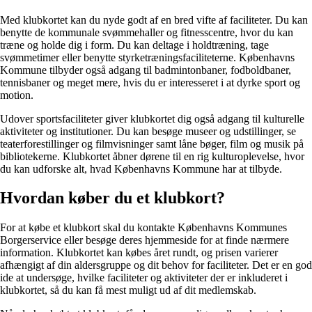
Med klubkortet kan du nyde godt af en bred vifte af faciliteter. Du kan
benytte de kommunale svømmehaller og fitnesscentre, hvor du kan
træne og holde dig i form. Du kan deltage i holdtræning, tage
svømmetimer eller benytte styrketræningsfaciliteterne. Københavns
Kommune tilbyder også adgang til badmintonbaner, fodboldbaner,
tennisbaner og meget mere, hvis du er interesseret i at dyrke sport og
motion.
Udover sportsfaciliteter giver klubkortet dig også adgang til kulturelle
aktiviteter og institutioner. Du kan besøge museer og udstillinger, se
teaterforestillinger og filmvisninger samt låne bøger, film og musik på
bibliotekerne. Klubkortet åbner dørene til en rig kulturoplevelse, hvor
du kan udforske alt, hvad Københavns Kommune har at tilbyde.
Hvordan køber du et klubkort?
For at købe et klubkort skal du kontakte Københavns Kommunes
Borgerservice eller besøge deres hjemmeside for at finde nærmere
information. Klubkortet kan købes året rundt, og prisen varierer
afhængigt af din aldersgruppe og dit behov for faciliteter. Det er en god
ide at undersøge, hvilke faciliteter og aktiviteter der er inkluderet i
klubkortet, så du kan få mest muligt ud af dit medlemskab.