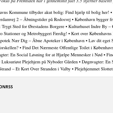
Fokus på Fremtiden har i gennemsnit fået
3.5
stjerner baseret
vns Kommune tilbyder akut bolig: Find hjælp til bolig her!
erdamvej 2 – Åbningstider på Rodosvej
•
København bygger fr
t Trygt Sted for Ørestadens Borgere
•
Kulturhuset Indre By –
o Stationer og Metrobyggeri Færdig!
•
Kort over Københavns
Apotek Nær Dig – Åbne Apoteker i København
•
Lav dit eget
orskellen?
•
Find Det Nærmeste Offentlige Toilet i Københav
gter: En Social Løsning for at Hjælpe Mennesker i Nød
•
Fin
•
Luksuriøst Plejehjem på Nyboder Gården
•
Døgnvagter: En S
trand – Et Kort Over Stranden i Valby
•
Plejehjemmet Slotte
ION
RSS