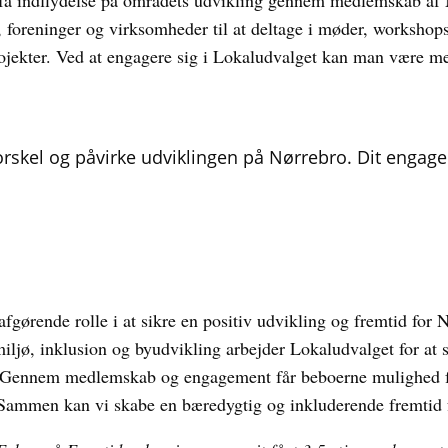
få indflydelse på områdets udvikling gennem medlemskab af 
, foreninger og virksomheder til at deltage i møder, worksh
projekter. Ved at engagere sig i Lokaludvalget kan man være me
rskel og påvirke udviklingen på Nørrebro. Dit enga
fgørende rolle i at sikre en positiv udvikling og fremtid for
iljø, inklusion og byudvikling arbejder Lokaludvalget for at 
 Gennem medlemskab og engagement får beboerne mulighed fo
 Sammen kan vi skabe en bæredygtig og inkluderende fremtid 