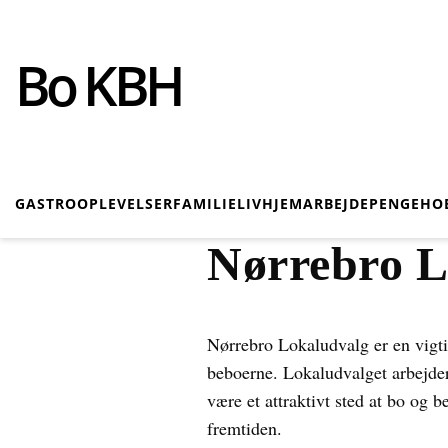
Bo KBH
GASTRO
OPLEVELSER
FAMILIELIV
HJEM
ARBEJDE
PENGE
HO
Nørrebro L
Nørrebro Lokaludvalg er en vigti
beboerne. Lokaludvalget arbejder 
være et attraktivt sted at bo og 
fremtiden.