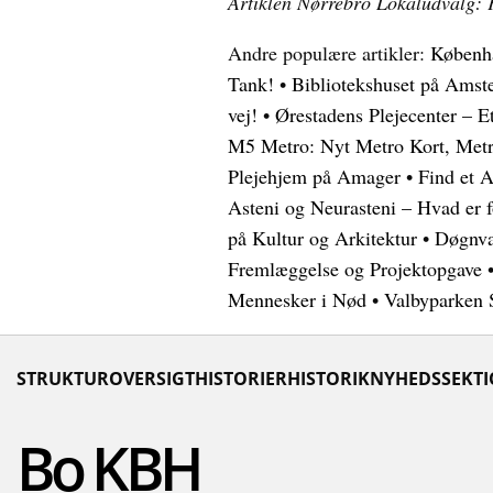
Artiklen Nørrebro Lokaludvalg: 
Andre populære artikler:
Københa
Tank!
•
Bibliotekshuset på Amst
vej!
•
Ørestadens Plejecenter – E
M5 Metro: Nyt Metro Kort, Metr
Plejehjem på Amager
•
Find et 
Asteni og Neurasteni – Hvad er f
på Kultur og Arkitektur
•
Døgnva
Fremlæggelse og Projektopgave
Mennesker i Nød
•
Valbyparken S
STRUKTUROVERSIGT
HISTORIER
HISTORIK
NYHEDSSEKT
Bo KBH