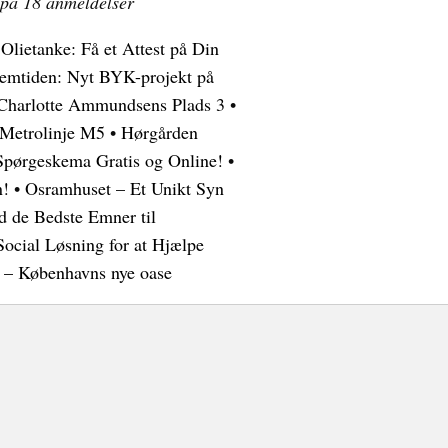
 på
18
anmeldelser
•
Olietanke: Få et Attest på Din
emtiden: Nyt BYK-projekt på
 Charlotte Ammundsens Plads 3
•
 Metrolinje M5
•
Hørgården
 Spørgeskema Gratis og Online!
•
n!
•
Osramhuset – Et Unikt Syn
d de Bedste Emner til
ocial Løsning for at Hjælpe
t – Københavns nye oase