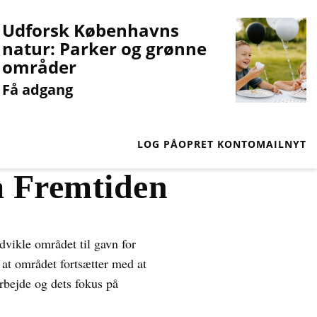
Udforsk Københavns
natur: Parker og grønne
områder
Få adgang
LOG PÅ
OPRET KONTO
MAILNYT
å Fremtiden
dvikle området til gavn for
 at området fortsætter med at
arbejde og dets fokus på