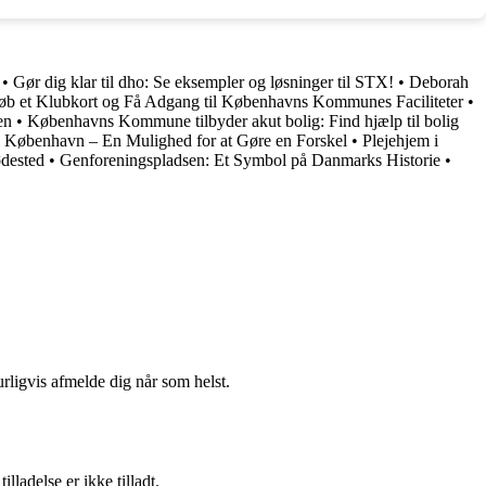
•
Gør dig klar til dho: Se eksempler og løsninger til STX!
•
Deborah
b et Klubkort og Få Adgang til Københavns Kommunes Faciliteter
•
en
•
Københavns Kommune tilbyder akut bolig: Find hjælp til bolig
e i København – En Mulighed for at Gøre en Forskel
•
Plejehjem i
ødested
•
Genforeningspladsen: Et Symbol på Danmarks Historie
•
urligvis afmelde dig når som helst.
adelse er ikke tilladt.