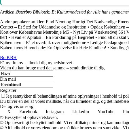
Artiklen Østerbro Bibliotek: Et Kulturmødested for Alle har i gennemsn
Andre populære artikler:
Find Nemt og Hurtigt Det Nødvendige Eme
Centret – Et Sted for Uddannelse og Inspiration
•
Opdag København – S
Kort over Københavns Metrolinje M5
•
Nyt Liv på Værkstedvej 56 i 
her!
•
Hvad er Apraksi – En Forklaring på Begrebet
•
Find alt du ska
København – Få et overblik over mulighederne
•
Ledige Pædagogmedh
Københavns Havnebade: En Oplevelse for Hele Familien!
•
Sundbygår
Bo KBH
Få nyt fra os – tilmeld dig nyhedsbrevet
Viden du kan bruge med det samme – sendt direkte til dig.
Din mail
Registrer
Jeg samtykker til behandlingen af mine oplysninger i henhold til pol
Du bliver en del af vores mailliste, når du tilmelder dig, og det indebæ
Del og vis omsorg
X
Facebook
Instagram
LinkedIn
YouTube
Pin
© Beskyttet af ophavsretsloven.
© Ophavsretligt beskyttet indhold. Vi er affiliatepartner og kan modtag
© Alt indhold er vores ejendom og må ikke bruges uden samtykke. Vi mod