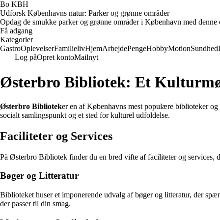
Bo KBH
Udforsk Københavns natur: Parker og grønne områder
Opdag de smukke parker og grønne områder i København med denne e-bog. 
Få adgang
Kategorier
Gastro
Oplevelser
Familieliv
Hjem
Arbejde
Penge
Hobby
Motion
Sundhed
Log på
Opret konto
Mailnyt
Østerbro Bibliotek: Et Kulturmø
Østerbro Bibliotek
er en af Københavns mest populære biblioteker og b
socialt samlingspunkt og et sted for kulturel udfoldelse.
Faciliteter og Services
På Østerbro Bibliotek finder du en bred vifte af faciliteter og services
Bøger og Litteratur
Biblioteket huser et imponerende udvalg af bøger og litteratur, der spænd
der passer til din smag.