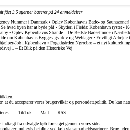
it fået
3.5
stjerner baseret på
24
anmeldelser
rgency Nummer i Danmark
•
Oplev Københavns Bade- og Saunazoner!
e hvad byen har at byde på!
•
Skyderi i Fields: København rystet
•
Kø
Valby
•
Oplev Københavns Strande – De Bedste Badestrande i Nærhed
l vide om Københavns Byggesagsarkiv og Weblager
•
Frivilligt Arbejd
jælper-Job i København
•
Fogedgården Nørrebro – et nyt kulturelt m
dsvej 1 – Et Blik på den Historiske Vej
itikken.
rer, at du accepterer vores brugervilkår og persondatapolitik. Du kan nat
terest
TikTok
Mail
RSS
e indtægt fra udvalgte køb foretaget gennem vores side.
tager muligvis betaling ved køb via samarbejdspartnere. Brug uden till