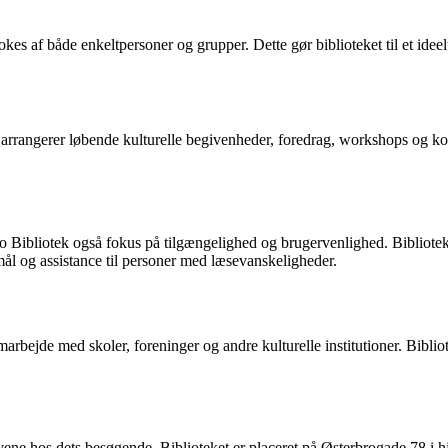
s af både enkeltpersoner og grupper. Dette gør biblioteket til et ideelt 
arrangerer løbende kulturelle begivenheder, foredrag, workshops og konce
terbro Bibliotek også fokus på tilgængelighed og brugervenlighed. Bibliot
mål og assistance til personer med læsevanskeligheder.
arbejde med skoler, foreninger og andre kulturelle institutioner. Biblio
ne hos dets besøgende. Biblioteket er placeret på Østerbrogade 78 i hj