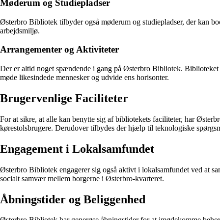
Møderum og Studiepladser
Østerbro Bibliotek tilbyder også møderum og studiepladser, der kan booke
arbejdsmiljø.
Arrangementer og Aktiviteter
Der er altid noget spændende i gang på Østerbro Bibliotek. Biblioteket 
møde likesindede mennesker og udvide ens horisonter.
Brugervenlige Faciliteter
For at sikre, at alle kan benytte sig af bibliotekets faciliteter, har Øs
kørestolsbrugere. Derudover tilbydes der hjælp til teknologiske spørgs
Engagement i Lokalsamfundet
Østerbro Bibliotek engagerer sig også aktivt i lokalsamfundet ved at sam
socialt samvær mellem borgerne i Østerbro-kvarteret.
Åbningstider og Beliggenhed
Østerbro Bibliotek har generøse åbningstider for at imødekomme behove