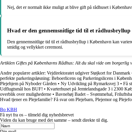
Nej, det er normalt ikke muligt at blive gift på rådhuset i København
Hvad er den gennemsnitlige tid til et rådhusbryllu
Den gennemsnitlige tid til et rådhusbryllup i København kan varier
smidig og vellykket ceremoni.
Artiklen Giftes på Københavns Rådhus: Alt du skal vide om borgerlig vi
Andre populære artikler:
Vejdirektoratet udgiver Støjkort for Danmark
perfekte parkeringsløsning: Beboerlicens og Parkeringslicens i Køben
Plejehjem på Nyboder Gården
•
Ny Udvikling på Rymarksvej 3
•
Få s
Udflugtsmål hos BUF!
•
Kvarterhuset på Jemtelandsgade 3 i 2300 Kø
overblik over mulighederne
•
Bavnehøj Badet – Svømmehal, Friluftsb
Hvad tjener en Plejefamilie? Få svar om Plejebarn, Plejemor og Plejefor
Bo KBH
Få nyt fra os – tilmeld dig nyhedsbrevet
Viden du kan bruge med det samme – sendt direkte til dig.
Din mail