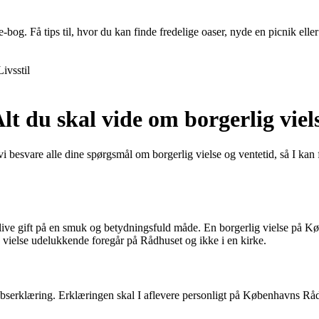
Få tips til, hvor du kan finde fredelige oaser, nyde en picnik eller t
Livsstil
 du skal vide om borgerlig viels
esvare alle dine spørgsmål om borgerlig vielse og ventetid, så I kan få
live gift på en smuk og betydningsfuld måde. En borgerlig vielse på K
g vielse udelukkende foregår på Rådhuset og ikke i en kirke.
bserklæring. Erklæringen skal I aflevere personligt på Københavns Rådh