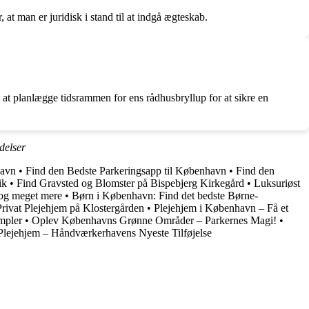
 at man er juridisk i stand til at indgå ægteskab.
 at planlægge tidsrammen for ens rådhusbryllup for at sikre en
delser
havn
•
Find den Bedste Parkeringsapp til København
•
Find den
ik
•
Find Gravsted og Blomster på Bispebjerg Kirkegård
•
Luksuriøst
n og meget mere
•
Børn i København: Find det bedste Børne-
Privat Plejehjem på Klostergården
•
Plejehjem i København – Få et
mpler
•
Oplev Københavns Grønne Områder – Parkernes Magi!
•
lejehjem – Håndværkerhavens Nyeste Tilføjelse