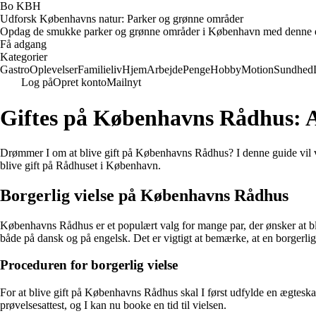
Bo KBH
Udforsk Københavns natur: Parker og grønne områder
Opdag de smukke parker og grønne områder i København med denne e-bog. 
Få adgang
Kategorier
Gastro
Oplevelser
Familieliv
Hjem
Arbejde
Penge
Hobby
Motion
Sundhed
Log på
Opret konto
Mailnyt
Giftes på Københavns Rådhus: Alt
Drømmer I om at blive gift på Københavns Rådhus? I denne guide vil vi b
blive gift på Rådhuset i København.
Borgerlig vielse på Københavns Rådhus
Københavns Rådhus er et populært valg for mange par, der ønsker at b
både på dansk og på engelsk. Det er vigtigt at bemærke, at en borgerli
Proceduren for borgerlig vielse
For at blive gift på Københavns Rådhus skal I først udfylde en ægteska
prøvelsesattest, og I kan nu booke en tid til vielsen.