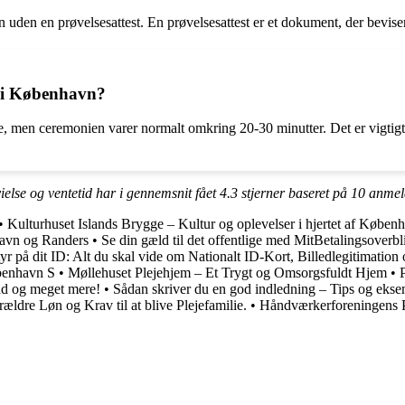
 uden en prøvelsesattest. En prøvelsesattest er et dokument, der beviser,
p i København?
e, men ceremonien varer normalt omkring 20-30 minutter. Det er vigtigt
else og ventetid har i gennemsnit fået
4.3
stjerner baseret på
10
anmel
•
Kulturhuset Islands Brygge – Kultur og oplevelser i hjertet af Køben
havn og Randers
•
Se din gæld til det offentlige med MitBetalingsoverbl
tyr på dit ID: Alt du skal vide om Nationalt ID-Kort, Billedlegitimatio
benhavn S
•
Møllehuset Plejehjem – Et Trygt og Omsorgsfuldt Hjem
•
ad og meget mere!
•
Sådan skriver du en god indledning – Tips og ekse
ældre Løn og Krav til at blive Plejefamilie.
•
Håndværkerforeningens P