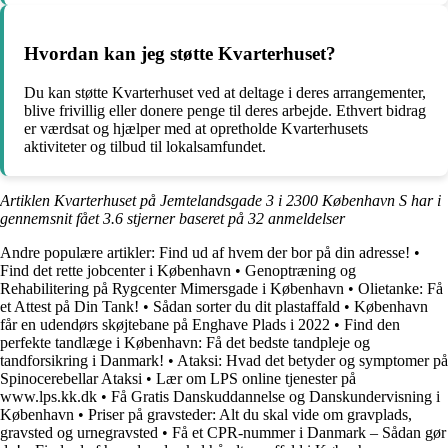
Hvordan kan jeg støtte Kvarterhuset?
Du kan støtte Kvarterhuset ved at deltage i deres arrangementer,
blive frivillig eller donere penge til deres arbejde. Ethvert bidrag
er værdsat og hjælper med at opretholde Kvarterhusets
aktiviteter og tilbud til lokalsamfundet.
Artiklen Kvarterhuset på Jemtelandsgade 3 i 2300 København S har i
gennemsnit fået
3.6
stjerner baseret på
32
anmeldelser
Andre populære artikler:
Find ud af hvem der bor på din adresse!
•
Find det rette jobcenter i København
•
Genoptræning og
Rehabilitering på Rygcenter Mimersgade i København
•
Olietanke: Få
et Attest på Din Tank!
•
Sådan sorter du dit plastaffald
•
København
får en udendørs skøjtebane på Enghave Plads i 2022
•
Find den
perfekte tandlæge i København: Få det bedste tandpleje og
tandforsikring i Danmark!
•
Ataksi: Hvad det betyder og symptomer på
Spinocerebellar Ataksi
•
Lær om LPS online tjenester på
www.lps.kk.dk
•
Få Gratis Danskuddannelse og Danskundervisning i
København
•
Priser på gravsteder: Alt du skal vide om gravplads,
gravsted og urnegravsted
•
Få et CPR-nummer i Danmark – Sådan gør