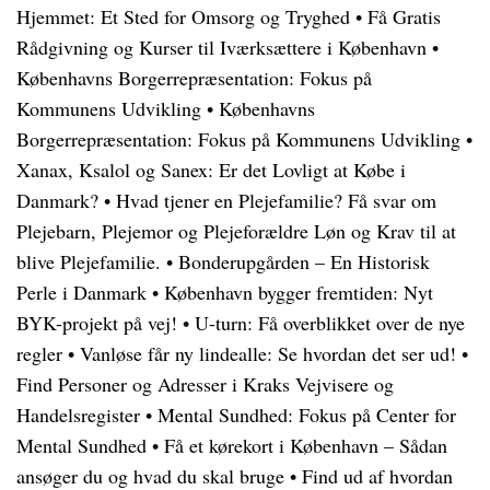
Hjemmet: Et Sted for Omsorg og Tryghed
•
Få Gratis
Rådgivning og Kurser til Iværksættere i København
•
Københavns Borgerrepræsentation: Fokus på
Kommunens Udvikling
•
Københavns
Borgerrepræsentation: Fokus på Kommunens Udvikling
•
Xanax, Ksalol og Sanex: Er det Lovligt at Købe i
Danmark?
•
Hvad tjener en Plejefamilie? Få svar om
Plejebarn, Plejemor og Plejeforældre Løn og Krav til at
blive Plejefamilie.
•
Bonderupgården – En Historisk
Perle i Danmark
•
København bygger fremtiden: Nyt
BYK-projekt på vej!
•
U-turn: Få overblikket over de nye
regler
•
Vanløse får ny lindealle: Se hvordan det ser ud!
•
Find Personer og Adresser i Kraks Vejvisere og
Handelsregister
•
Mental Sundhed: Fokus på Center for
Mental Sundhed
•
Få et kørekort i København – Sådan
ansøger du og hvad du skal bruge
•
Find ud af hvordan