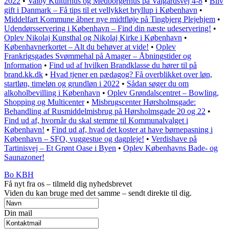
2022
•
Valby Kulturhus og Medborgerhus på Valgårdsvej 4-8
•
Bliv
gift i Danmark – Få tips til et vellykket bryllup i København
•
Middelfart Kommune åbner nye midtfløje på Tingbjerg Plejehjem
•
Udendørsservering i København – Find din næste udeservering!
•
Oplev Nikolaj Kunsthal og Nikolaj Kirke i København
•
Københavnerkortet – Alt du behøver at vide!
•
Oplev
Frankrigsgades Svømmehal på Amager – Åbningstider og
Information
•
Find ud af hvilken Brandklasse du hører til på
brand.kk.dk
•
Hvad tjener en pædagog? Få overblikket over løn,
startløn, timeløn og grundløn i 2022
•
Sådan søger du om
alkoholbevilling i København
•
Oplev Grøndalscentret – Bowling,
Shopping og Multicenter
•
Misbrugscenter Hørsholmsgade:
Behandling af Rusmiddelmisbrug på Hørsholmsgade 20 og 22
•
Find ud af, hvornår du skal stemme til Kommunalvalget i
København!
•
Find ud af, hvad det koster at have børnepasning i
København – SFO, vuggestue og dagpleje!
•
Verdishave på
Tartinisvej – Et Grønt Oase i Byen
•
Oplev Københavns Bade- og
Saunazoner!
Bo KBH
Få nyt fra os – tilmeld dig nyhedsbrevet
Viden du kan bruge med det samme – sendt direkte til dig.
Din mail