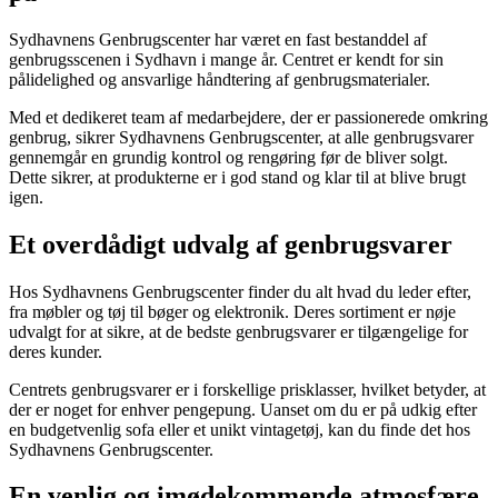
Sydhavnens Genbrugscenter har været en fast bestanddel af
genbrugsscenen i Sydhavn i mange år. Centret er kendt for sin
pålidelighed og ansvarlige håndtering af genbrugsmaterialer.
Med et dedikeret team af medarbejdere, der er passionerede omkring
genbrug, sikrer Sydhavnens Genbrugscenter, at alle genbrugsvarer
gennemgår en grundig kontrol og rengøring før de bliver solgt.
Dette sikrer, at produkterne er i god stand og klar til at blive brugt
igen.
Et overdådigt udvalg af genbrugsvarer
Hos Sydhavnens Genbrugscenter finder du alt hvad du leder efter,
fra møbler og tøj til bøger og elektronik. Deres sortiment er nøje
udvalgt for at sikre, at de bedste genbrugsvarer er tilgængelige for
deres kunder.
Centrets genbrugsvarer er i forskellige prisklasser, hvilket betyder, at
der er noget for enhver pengepung. Uanset om du er på udkig efter
en budgetvenlig sofa eller et unikt vintagetøj, kan du finde det hos
Sydhavnens Genbrugscenter.
En venlig og imødekommende atmosfære