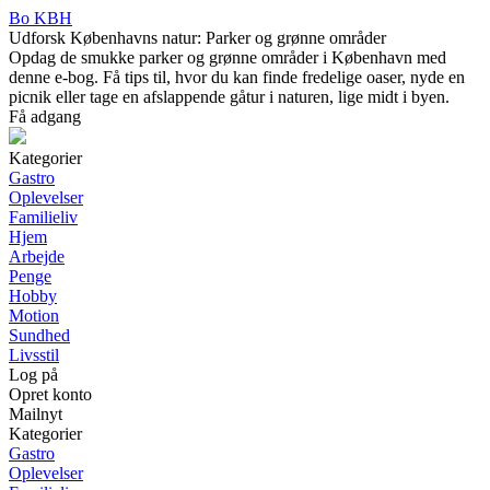
Bo KBH
Udforsk Københavns natur: Parker og grønne områder
Opdag de smukke parker og grønne områder i København med
denne e-bog. Få tips til, hvor du kan finde fredelige oaser, nyde en
picnik eller tage en afslappende gåtur i naturen, lige midt i byen.
Få adgang
Kategorier
Gastro
Oplevelser
Familieliv
Hjem
Arbejde
Penge
Hobby
Motion
Sundhed
Livsstil
Log på
Opret konto
Mailnyt
Kategorier
Gastro
Oplevelser