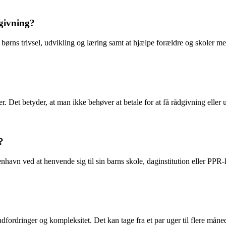
givning?
ørns trivsel, udvikling og læring samt at hjælpe forældre og skoler me
er. Det betyder, at man ikke behøver at betale for at få rådgivning eller
?
havn ved at henvende sig til sin barns skole, daginstitution eller PP
fordringer og kompleksitet. Det kan tage fra et par uger til flere mån