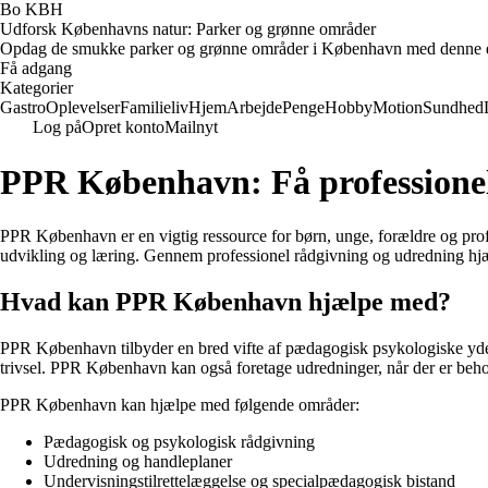
Bo KBH
Udforsk Københavns natur: Parker og grønne områder
Opdag de smukke parker og grønne områder i København med denne e-bog. 
Få adgang
Kategorier
Gastro
Oplevelser
Familieliv
Hjem
Arbejde
Penge
Hobby
Motion
Sundhed
Log på
Opret konto
Mailnyt
PPR København: Få professionel
PPR København er en vigtig ressource for børn, unge, forældre og pro
udvikling og læring. Gennem professionel rådgivning og udredning hjæ
Hvad kan PPR København hjælpe med?
PPR København tilbyder en bred vifte af pædagogisk psykologiske ydels
trivsel. PPR København kan også foretage udredninger, når der er behov
PPR København kan hjælpe med følgende områder:
Pædagogisk og psykologisk rådgivning
Udredning og handleplaner
Undervisningstilrettelæggelse og specialpædagogisk bistand