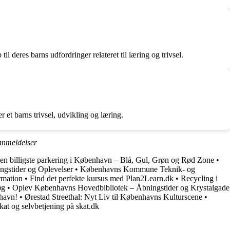
deres barns udfordringer relateret til læring og trivsel.
 et barns trivsel, udvikling og læring.
nmeldelser
en billigste parkering i København – Blå, Gul, Grøn og Rød Zone
•
gstider og Oplevelser
•
Københavns Kommune Teknik- og
rmation
•
Find det perfekte kursus med Plan2Learn.dk
•
Recycling i
øg
•
Oplev Københavns Hovedbibliotek – Åbningstider og Krystalgade
nhavn!
•
Ørestad Streethal: Nyt Liv til Københavns Kulturscene
•
skat og selvbetjening på skat.dk