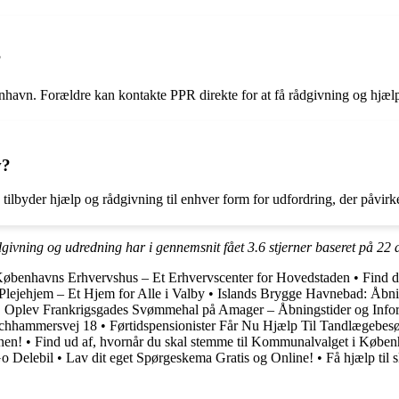
?
n. Forældre kan kontakte PPR direkte for at få rådgivning og hjælp til 
v?
ilbyder hjælp og rådgivning til enhver form for udfordring, der påvirker
givning og udredning har i gennemsnit fået
3.6
stjerner baseret på
22
a
øbenhavns Erhvervshus – Et Erhvervscenter for Hovedstaden
•
Find d
Plejehjem – Et Hjem for Alle i Valby
•
Islands Brygge Havnebad: Åbnin
•
Oplev Frankrigsgades Svømmehal på Amager – Åbningstider og Info
rchhammersvej 18
•
Førtidspensionister Får Nu Hjælp Til Tandlægebes
nen!
•
Find ud af, hvornår du skal stemme til Kommunalvalget i Købe
Go Delebil
•
Lav dit eget Spørgeskema Gratis og Online!
•
Få hjælp til 