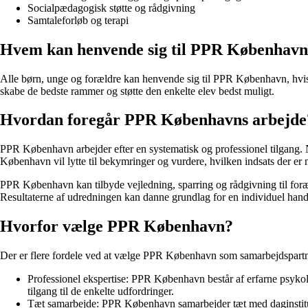
Socialpædagogisk støtte og rådgivning
Samtaleforløb og terapi
Hvem kan henvende sig til PPR Københav
Alle børn, unge og forældre kan henvende sig til PPR København, hvis 
skabe de bedste rammer og støtte den enkelte elev bedst muligt.
Hvordan foregår PPR Københavns arbejde
PPR København arbejder efter en systematisk og professionel tilgang. 
København vil lytte til bekymringer og vurdere, hvilken indsats der er
PPR København kan tilbyde vejledning, sparring og rådgivning til foræl
Resultaterne af udredningen kan danne grundlag for en individuel hand
Hvorfor vælge PPR København?
Der er flere fordele ved at vælge PPR København som samarbejdspartn
Professionel ekspertise: PPR København består af erfarne psykolo
tilgang til de enkelte udfordringer.
Tæt samarbejde: PPR København samarbejder tæt med daginstitution