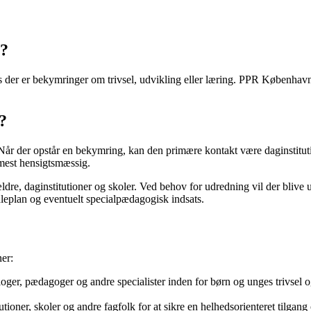
n?
der er bekymringer om trivsel, udvikling eller læring. PPR København s
?
Når der opstår en bekymring, kan den primære kontakt være daginstituti
 mest hensigtsmæssig.
dre, daginstitutioner og skoler. Ved behov for udredning vil der blive 
leplan og eventuelt specialpædagogisk indsats.
er:
ger, pædagoger og andre specialister inden for børn og unges trivsel og 
er, skoler og andre fagfolk for at sikre en helhedsorienteret tilgang 