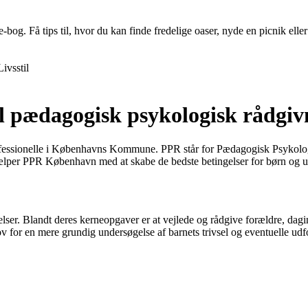
Få tips til, hvor du kan finde fredelige oaser, nyde en picnik eller t
Livsstil
 pædagogisk psykologisk rådgiv
fessionelle i Københavns Kommune. PPR står for Pædagogisk Psykologis
lper PPR København med at skabe de bedste betingelser for børn og ung
er. Blandt deres kerneopgaver er at vejlede og rådgive forældre, dagin
 for en mere grundig undersøgelse af barnets trivsel og eventuelle udf