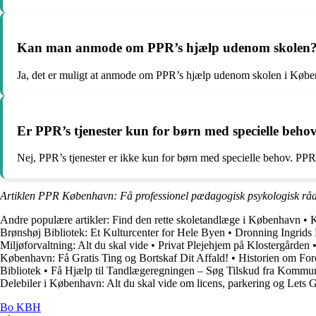
Kan man anmode om PPR’s hjælp udenom skolen
Ja, det er muligt at anmode om PPR’s hjælp udenom skolen i Københav
Er PPR’s tjenester kun for børn med specielle beho
Nej, PPR’s tjenester er ikke kun for børn med specielle behov. PPR t
Artiklen PPR København: Få professionel pædagogisk psykologisk råd
Andre populære artikler:
Find den rette skoletandlæge i København
•
K
Brønshøj Bibliotek: Et Kulturcenter for Hele Byen
•
Dronning Ingrids 
Miljøforvaltning: Alt du skal vide
•
Privat Plejehjem på Klostergården
København: Få Gratis Ting og Bortskaf Dit Affald!
•
Historien om Fo
Bibliotek
•
Få Hjælp til Tandlægeregningen – Søg Tilskud fra Kommu
Delebiler i København: Alt du skal vide om licens, parkering og Lets 
Bo KBH