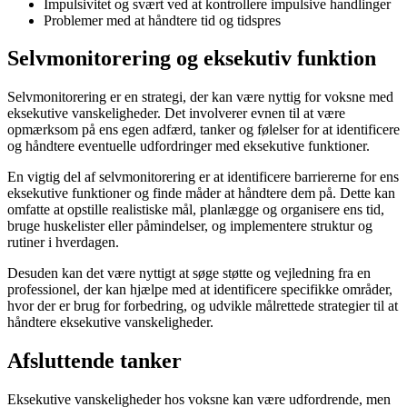
Impulsivitet og svært ved at kontrollere impulsive handlinger
Problemer med at håndtere tid og tidspres
Selvmonitorering og eksekutiv funktion
Selvmonitorering er en strategi, der kan være nyttig for voksne med
eksekutive vanskeligheder. Det involverer evnen til at være
opmærksom på ens egen adfærd, tanker og følelser for at identificere
og håndtere eventuelle udfordringer med eksekutive funktioner.
En vigtig del af selvmonitorering er at identificere barriererne for ens
eksekutive funktioner og finde måder at håndtere dem på. Dette kan
omfatte at opstille realistiske mål, planlægge og organisere ens tid,
bruge huskelister eller påmindelser, og implementere struktur og
rutiner i hverdagen.
Desuden kan det være nyttigt at søge støtte og vejledning fra en
professionel, der kan hjælpe med at identificere specifikke områder,
hvor der er brug for forbedring, og udvikle målrettede strategier til at
håndtere eksekutive vanskeligheder.
Afsluttende tanker
Eksekutive vanskeligheder hos voksne kan være udfordrende, men