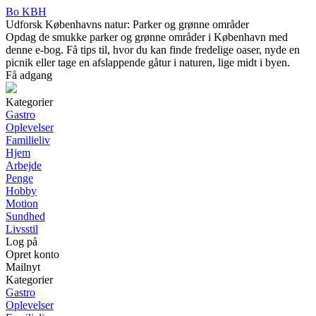
Bo KBH
Udforsk Københavns natur: Parker og grønne områder
Opdag de smukke parker og grønne områder i København med
denne e-bog. Få tips til, hvor du kan finde fredelige oaser, nyde en
picnik eller tage en afslappende gåtur i naturen, lige midt i byen.
Få adgang
Kategorier
Gastro
Oplevelser
Familieliv
Hjem
Arbejde
Penge
Hobby
Motion
Sundhed
Livsstil
Log på
Opret konto
Mailnyt
Kategorier
Gastro
Oplevelser