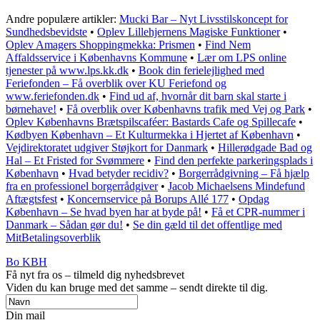
Andre populære artikler:
Mucki Bar – Nyt Livsstilskoncept for
Sundhedsbevidste
•
Oplev Lillehjernens Magiske Funktioner
•
Oplev Amagers Shoppingmekka: Prismen
•
Find Nem
Affaldsservice i Københavns Kommune
•
Lær om LPS online
tjenester på www.lps.kk.dk
•
Book din ferielejlighed med
Feriefonden – Få overblik over KU Feriefond og
www.feriefonden.dk
•
Find ud af, hvornår dit barn skal starte i
børnehave!
•
Få overblik over Københavns trafik med Vej og Park
•
Oplev Københavns Brætspilscaféer: Bastards Cafe og Spillecafe
•
Kødbyen København – Et Kulturmekka i Hjertet af København
•
Vejdirektoratet udgiver Støjkort for Danmark
•
Hillerødgade Bad og
Hal – Et Fristed for Svømmere
•
Find den perfekte parkeringsplads i
København
•
Hvad betyder recidiv?
•
Borgerrådgivning – Få hjælp
fra en professionel borgerrådgiver
•
Jacob Michaelsens Mindefund
Aftægtsfest
•
Koncernservice på Borups Allé 177
•
Opdag
København – Se hvad byen har at byde på!
•
Få et CPR-nummer i
Danmark – Sådan gør du!
•
Se din gæld til det offentlige med
MitBetalingsoverblik
Bo KBH
Få nyt fra os – tilmeld dig nyhedsbrevet
Viden du kan bruge med det samme – sendt direkte til dig.
Din mail