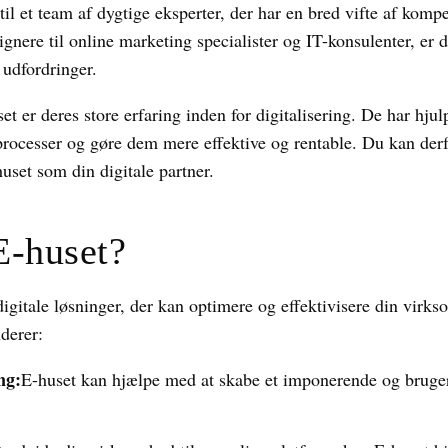
l et team af dygtige eksperter, der har en bred vifte af kompet
gnere til online marketing specialister og IT-konsulenter, er du
e udfordringer.
set er deres store erfaring inden for digitalisering. De har hj
processer og gøre dem mere effektive og rentable. Du kan derfo
uset som din digitale partner.
E-huset?
digitale løsninger, der kan optimere og effektivisere din virks
derer:
ng:
E-huset kan hjælpe med at skabe et imponerende og brugerv