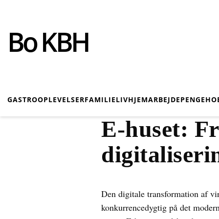
Bo KBH
GASTRO
OPLEVELSER
FAMILIELIV
HJEM
ARBEJDE
PENGE
HO
E-huset: Fr
digitaliser
Den digitale transformation af v
konkurrencedygtig på det moderne 