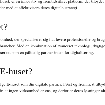
huset, er en innovativ og fremtidssikret platform, der tilbyd
er med at effektivisere deres digitale strategi.
t?
mhed, der specialiserer sig i at levere professionelle og bruge
g brancher. Med en kombination af avanceret teknologi, dygtig
mærket som en pålidelig partner inden for digitalisering.
 E-huset?
ælge E-huset som din digitale partner. Først og fremmest tilb
står, at ingen virksomhed er ens, og derfor er deres løsninger al