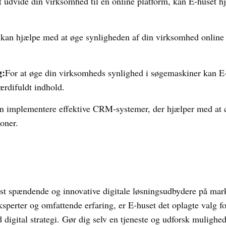
t udvide din virksomhed til en online platform, kan E-huset h
 kan hjælpe med at øge synligheden af din virksomhed onlin
g:
For at øge din virksomheds synlighed i søgemaskiner kan E
rdifuldt indhold.
n implementere effektive CRM-systemer, der hjælper med at ce
oner.
est spændende og innovative digitale løsningsudbydere på mar
ksperter og omfattende erfaring, er E-huset det oplagte valg 
d digital strategi. Gør dig selv en tjeneste og udforsk muligh