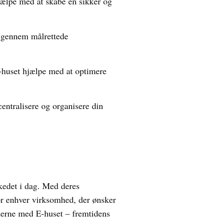
jælpe med at skabe en sikker og
e gennem målrettede
-huset hjælpe med at optimere
ntralisere og organisere din
kedet i dag. Med deres
for enhver virksomhed, der ønsker
ederne med E-huset – fremtidens